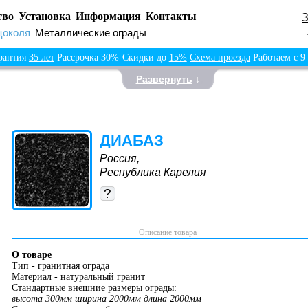
тво
Установка
Информация
Контакты
цоколя
Металлические ограды
рантия
35 лет
Рассрочка 30%
Скидки до
15%
Схема проезда
Работаем с 9
Развернуть
↓
ДИАБАЗ
Россия,
Республика Карелия
?
Описание товара
О товаре
Тип - гранитная ограда
Материал - натуральный гранит
Стандартные внешние размеры ограды:
высота 300мм ширина 2000мм длина 2000мм