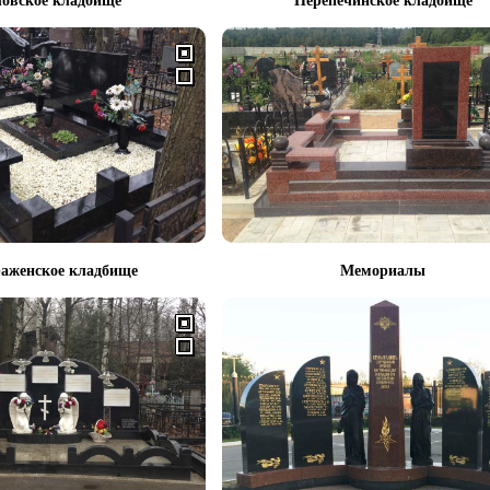
овское кладбище
Перепечинское кладбище
аженское кладбище
Мемориалы