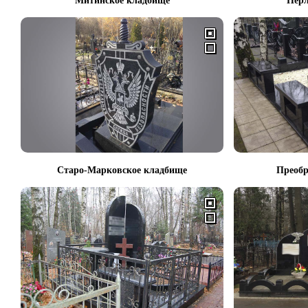
Митинское кладбище
Перл
Старо-Марковское кладбище
Преобр