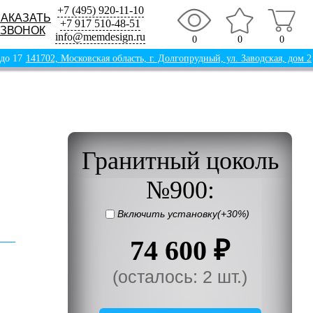
+7 (495) 920-11-10
ЗАКАЗАТЬ
+7 917 510-48-51
ЗВОНОК
info@memdesign.ru
0
0
0
 до 17
141702, Московская область, г. Долгопрудный, ул. Заводская, дом 2
Гранитный цоколь
№900:
Включить установку(+30%)
74 600 ₽
(осталось: 2 шт.)