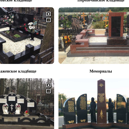
овское кладбище
Перепечинское кладбище
аженское кладбище
Мемориалы