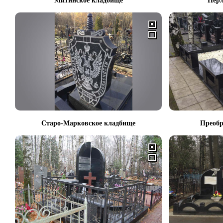
Митинское кладбище
Перл
Старо-Марковское кладбище
Преобр