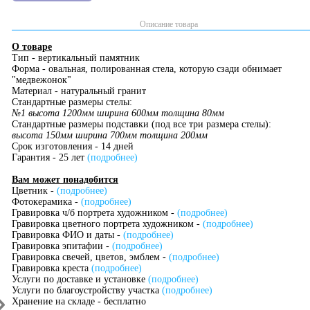
Описание товара
О товаре
Тип - вертикальный памятник
Форма - овальная, полированная стела, которую сзади обнимает
"медвежонок"
Материал - натуральный гранит
Стандартные размеры стелы:
№1 высота 1200мм ширина 600мм толщина 80мм
Стандартные размеры подставки (под все три размера стелы):
высота 150мм ширина 700мм толщина 200мм
Срок изготовления - 14 дней
Гарантия - 25 лет
(подробнее)
Вам может понадобится
Цветник -
(подробнее)
Фотокерамика -
(подробнее)
Гравировка ч/б портрета художником -
(подробнее)
Гравировка цветного портрета художником -
(подробнее)
Гравировка ФИО и даты -
(подробнее)
Гравировка эпитафии -
(подробнее)
Гравировка свечей, цветов, эмблем -
(подробнее)
Гравировка креста
(подробнее)
Услуги по доставке и установке
(подробнее)
Услуги по благоустройству участка
(подробнее)
Хранение на складе - бесплатно