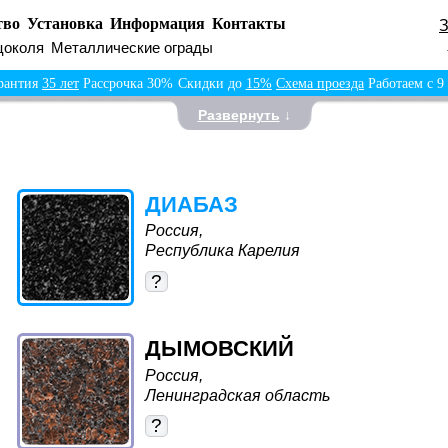
тво
Установка
Информация
Контакты
цоколя
Металлические ограды
рантия
35 лет
Рассрочка 30%
Скидки до
15%
Схема проезда
Работаем с 9
Развернуть
↓
ДИАБАЗ
Россия,
Республика Карелия
?
ДЫМОВСКИЙ
Россия,
Ленинградская область
?