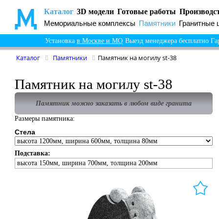
Каталог
3D модели
Готовые работы
Производс
Мемориальные комплексы
Памятники
Гранитные 
Установка
в Москве и МО
Выезд менеджера бесплатно
Га
Каталог
Памятники
Памятник на могилу st-38
Памятник на могилу st-38
Памятник можно заказать в любом виде гранита
Размеры памятника:
Стела
Подставка:
высота 150мм, ширина 700мм, толщина 200мм