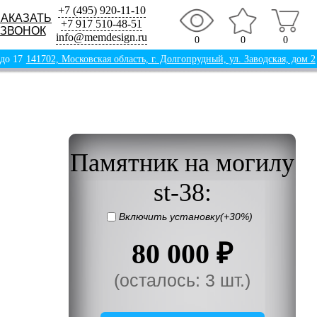
+7 (495) 920-11-10
ЗАКАЗАТЬ
+7 917 510-48-51
ЗВОНОК
info@memdesign.ru
0
0
0
 до 17
141702, Московская область, г. Долгопрудный, ул. Заводская, дом 2
Памятник на могилу
st-38:
Включить установку(+30%)
80 000 ₽
(осталось: 3 шт.)