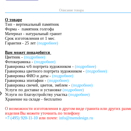
Описание товара
О товаре
Тип - вертикальный памятник
Форма - памятник голгофа
Материал - натуральный гранит
Срок изготовления от 1 мес.
Гарантия - 25 лет
(подробнее)
Вам может понадобится
Цветник -
(подробнее)
Фотокерамика -
(подробнее)
Гравировка ч/б портрета художником -
(подробнее)
Гравировка цветного портрета художником -
(подробнее)
Гравировка ФИО и даты -
(подробнее)
Гравировка эпитафии -
(подробнее)
Гравировка свечей, цветов, эмблем -
(подробнее)
Услуги по доставке и установке
(подробнее)
Услуги по благоустройству участка
(подробнее)
Хранение на складе - бесплатно
О возможности изготовления в другом виде гранита или других разм
изделия Вы можете уточнить по телефону
+7 (495) 920-11-10
или почте:
info@memdesign.ru