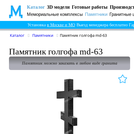
Каталог
3D модели
Готовые работы
Производс
Мемориальные комплексы
Памятники
Гранитные 
Установка
в Москве и МО
Выезд менеджера бесплатно
Га
Каталог
Памятники
Памятник голгофа md-63
Памятник голгофа md-63
Памятник можно заказать в любом виде гранита