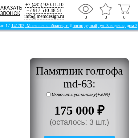
+7 (495) 920-11-10
ЗАКАЗАТЬ
+7 917 510-48-51
ЗВОНОК
info@memdesign.ru
0
0
0
 до 17
141702, Московская область, г. Долгопрудный, ул. Заводская, дом 2
Памятник голгофа
md-63:
Включить установку(+30%)
175 000 ₽
(осталось: 3 шт.)