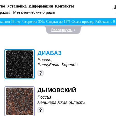
тво
Установка
Информация
Контакты
цоколя
Металлические ограды
рантия
35 лет
Рассрочка 30%
Скидки до
15%
Схема проезда
Работаем с 9
Развернуть
↓
ДИАБАЗ
Россия,
Республика Карелия
?
ДЫМОВСКИЙ
Россия,
Ленинградская область
?