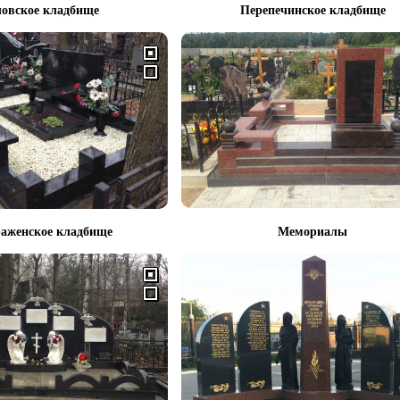
овское кладбище
Перепечинское кладбище
аженское кладбище
Мемориалы