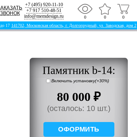
+7 (495) 920-11-10
ЗАКАЗАТЬ
+7 917 510-48-51
ЗВОНОК
info@memdesign.ru
0
0
0
 до 17
141702, Московская область, г. Долгопрудный, ул. Заводская, дом 2
Памятник b-14:
Включить установку(+30%)
80 000 ₽
(осталось: 10 шт.)
ОФОРМИТЬ