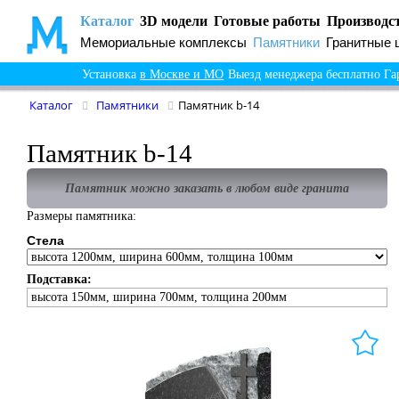
Каталог
3D модели
Готовые работы
Производс
Мемориальные комплексы
Памятники
Гранитные 
Установка
в Москве и МО
Выезд менеджера бесплатно
Га
Каталог
Памятники
Памятник b-14
Памятник b-14
Памятник можно заказать в любом виде гранита
Размеры памятника:
Стела
Подставка:
высота 150мм, ширина 700мм, толщина 200мм