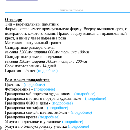
Описание товара
О товаре
Тип - вертикальный памятник
Форма - стела имеет прямоугольную форму. Вверху выполнен срез, с
поверхность колотого камня. Правее вверху выполнен православный
крест, а внизу левее вырезана роза
Материал - натуральный гранит
Стандартные размеры стелы:
высота 1200мм ширина 600мм толщина 100мм
Стандартные размеры подставки:
высота 150мм ширина 700мм толщина 200мм
Срок изготовления - 14 дней
Гарантия - 25 лет
(подробнее)
Вам может понадобится
Цветник -
(подробнее)
Фотокерамика -
(подробнее)
Гравировка ч/б портрета художником -
(подробнее)
Гравировка цветного портрета художником -
(подробнее)
Гравировка ФИО и даты -
(подробнее)
Гравировка эпитафии -
(подробнее)
Гравировка свечей, цветов, эмблем -
(подробнее)
Гравировка креста
(подробнее)
Услуги по доставке и установке
(подробнее)
Услуги по благоустройству участка
(подробнее)