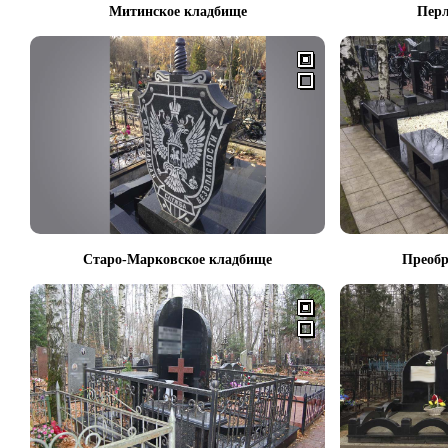
Митинское кладбище
Перл
Старо-Марковское кладбище
Преобр