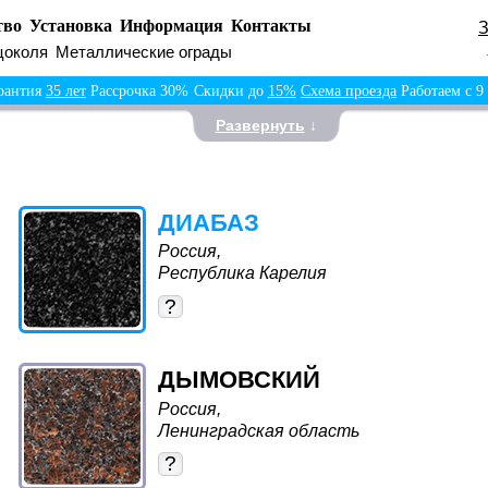
тво
Установка
Информация
Контакты
цоколя
Металлические ограды
рантия
35 лет
Рассрочка 30%
Скидки до
15%
Схема проезда
Работаем с 9
Развернуть
↓
ДИАБАЗ
Россия,
Республика Карелия
?
ДЫМОВСКИЙ
Россия,
Ленинградская область
?