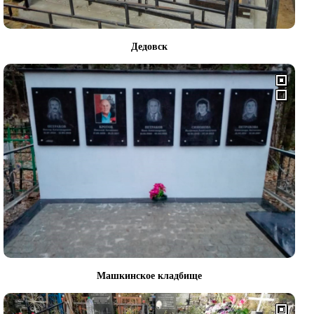
Дедовск
Машкинское кладбище