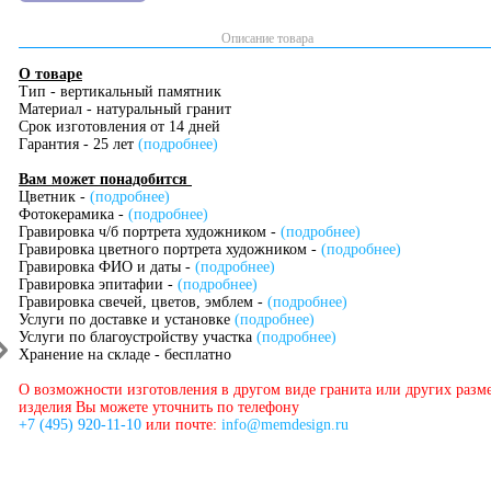
Описание товара
О товаре
Тип - вертикальный памятник
Материал - натуральный гранит
Срок изготовления от 14 дней
Гарантия - 25 лет
(подробнее)
Вам может понадобится
Цветник -
(подробнее)
Фотокерамика -
(подробнее)
Гравировка ч/б портрета художником -
(подробнее)
Гравировка цветного портрета художником -
(подробнее)
Гравировка ФИО и даты -
(подробнее)
Гравировка эпитафии -
(подробнее)
Гравировка свечей, цветов, эмблем -
(подробнее)
Услуги по доставке и установке
(подробнее)
Услуги по благоустройству участка
(подробнее)
Хранение на складе - бесплатно
О возможности изготовления в другом виде гранита или других разм
изделия Вы можете уточнить по телефону
+7 (495) 920-11-10
или почте:
info@memdesign.ru