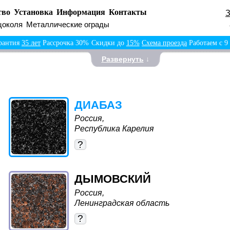
тво
Установка
Информация
Контакты
цоколя
Металлические ограды
рантия
35 лет
Рассрочка 30%
Скидки до
15%
Схема проезда
Работаем с 9
Развернуть
↓
ДИАБАЗ
Россия,
Республика Карелия
?
ДЫМОВСКИЙ
Россия,
Ленинградская область
?