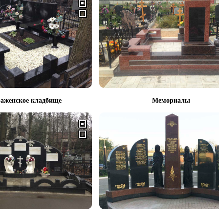
аженское кладбище
Мемориалы