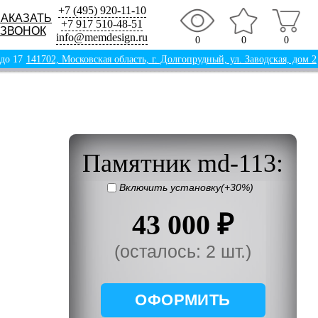
+7 (495) 920-11-10
ЗАКАЗАТЬ
+7 917 510-48-51
ЗВОНОК
info@memdesign.ru
0
0
0
 до 17
141702, Московская область, г. Долгопрудный, ул. Заводская, дом 2
Памятник md-113:
Включить установку(+30%)
43 000 ₽
(осталось: 2 шт.)
ОФОРМИТЬ