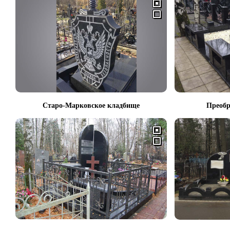
Старо-Марковское кладбище
Преобр