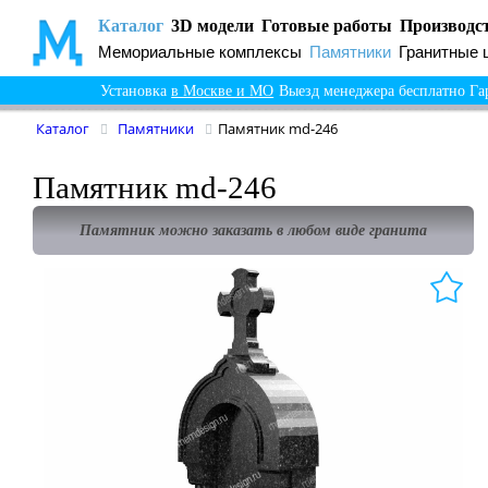
Каталог
3D модели
Готовые работы
Производс
Мемориальные комплексы
Памятники
Гранитные 
Установка
в Москве и МО
Выезд менеджера бесплатно
Га
Каталог
Памятники
Памятник md-246
Памятник md-246
Памятник можно заказать в любом виде гранита