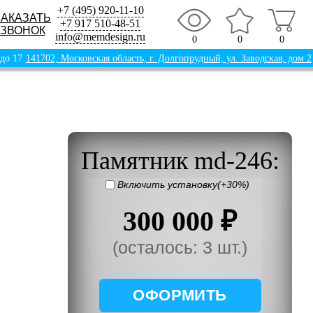
+7 (495) 920-11-10
ЗАКАЗАТЬ
+7 917 510-48-51
ЗВОНОК
info@memdesign.ru
0
0
0
 до 17
141702, Московская область, г. Долгопрудный, ул. Заводская, дом 2
Памятник md-246:
Включить установку(+30%)
300 000 ₽
(осталось: 3 шт.)
ОФОРМИТЬ