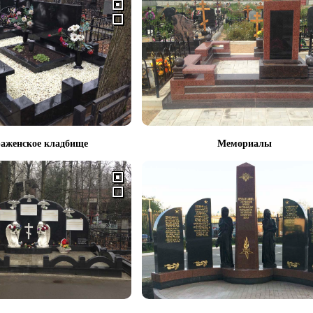
аженское кладбище
Мемориалы