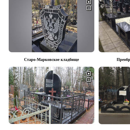
Старо-Марковское кладбище
Преобр