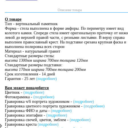
Описание товара
О товаре
Тип - вертикальный памятник
Форма - стела выполнена в форме амфоры. По периметру имеет вид
колотого камня. Спереди стела имеет оригинальную проточку от ниж
левой до верхней правой части, с резными листьями. В верху справа
выполнен православный крест. На подставке срезана крупная фаска и
выполнена полировка всех сторон
Материал - натуральный гранит
Стандартные размеры стелы:
высота 1300мм ширина 700мм толщина 120мм
Стандартные размеры подставки:
высота 170мм ширина 700мм толщина 200мм
Срок изготовления - 14 дней
Гарантия - 25 лет
(подробнее)
Вам может понадобится
Цветник -
(подробнее)
Фотокерамика -
(подробнее)
Гравировка ч/б портрета художником -
(подробнее)
Гравировка цветного портрета художником -
(подробнее)
Гравировка ФИО и даты -
(подробнее)
Гравировка эпитафии -
(подробнее)
Гравировка свечей, цветов, эмблем -
(подробнее)
Гравировка креста
(подробнее)