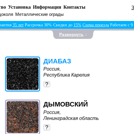
тво
Установка
Информация
Контакты
цоколя
Металлические ограды
рантия
35 лет
Рассрочка 30%
Скидки до
15%
Схема проезда
Работаем с 9
Развернуть
↓
ДИАБАЗ
Россия,
Республика Карелия
?
ДЫМОВСКИЙ
Россия,
Ленинградская область
?