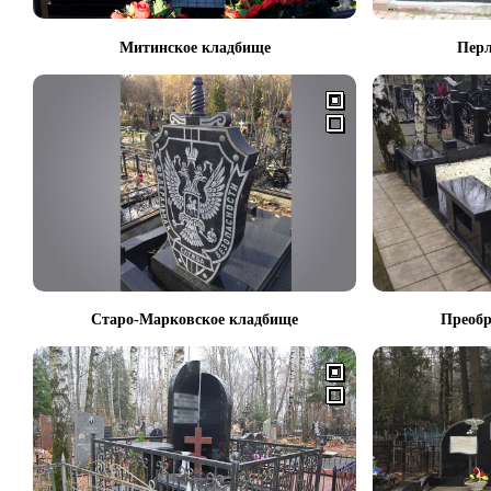
Митинское кладбище
Перл
Старо-Марковское кладбище
Преобр