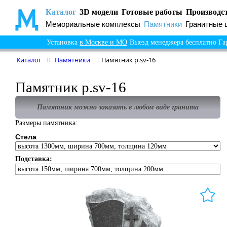
Каталог
3D модели
Готовые работы
Производс
Мемориальные комплексы
Памятники
Гранитные 
Установка
в Москве и МО
Выезд менеджера бесплатно
Га
Каталог
Памятники
Памятник p.sv-16
Памятник p.sv-16
Памятник можно заказать в любом виде гранита
Размеры памятника:
Стела
Подставка:
высота 150мм, ширина 700мм, толщина 200мм