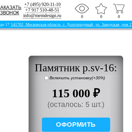
+7 (495) 920-11-10
ЗАКАЗАТЬ
+7 917 510-48-51
ЗВОНОК
info@memdesign.ru
0
0
0
 до 17
141702, Московская область, г. Долгопрудный, ул. Заводская, дом 2
Памятник p.sv-16:
Включить установку(+30%)
115 000 ₽
(осталось: 5 шт.)
ОФОРМИТЬ