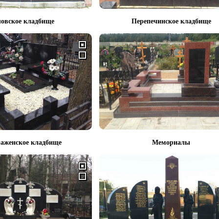
овское кладбище
Перепечинское кладбище
аженское кладбище
Мемориалы