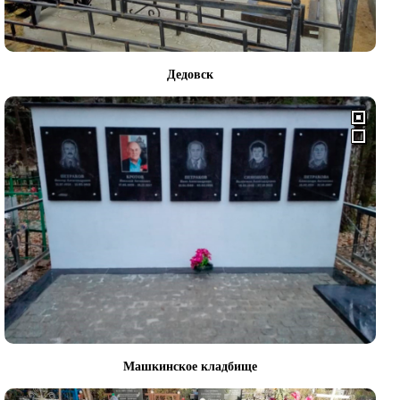
Дедовск
Машкинское кладбище