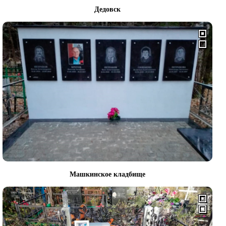
Дедовск
Машкинское кладбище