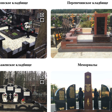
овское кладбище
Перепечинское кладбище
аженское кладбище
Мемориалы