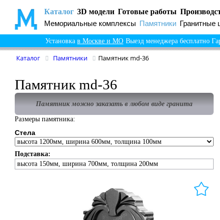
Каталог
3D модели
Готовые работы
Производс
Мемориальные комплексы
Памятники
Гранитные 
Установка
в Москве и МО
Выезд менеджера бесплатно
Га
Каталог
Памятники
Памятник md-36
Памятник md-36
Памятник можно заказать в любом виде гранита
Размеры памятника:
Стела
Подставка:
высота 150мм, ширина 700мм, толщина 200мм