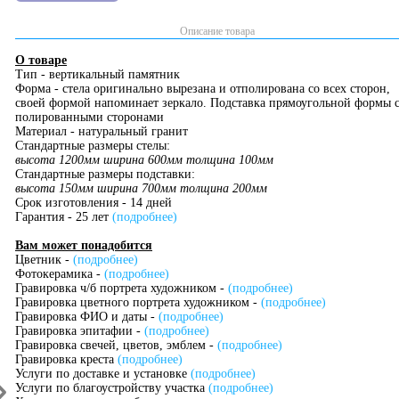
Описание товара
О товаре
Тип - вертикальный памятник
Форма - стела оригинально вырезана и отполирована со всех сторон,
своей формой напоминает зеркало. Подставка прямоугольной формы 
полированными сторонами
Материал - натуральный гранит
Стандартные размеры стелы:
высота 1200мм ширина 600мм толщина 100мм
Стандартные размеры подставки:
высота 150мм ширина 700мм толщина 200мм
Срок изготовления - 14 дней
Гарантия - 25 лет
(подробнее)
Вам может понадобится
Цветник -
(подробнее)
Фотокерамика -
(подробнее)
Гравировка ч/б портрета художником -
(подробнее)
Гравировка цветного портрета художником -
(подробнее)
Гравировка ФИО и даты -
(подробнее)
Гравировка эпитафии -
(подробнее)
Гравировка свечей, цветов, эмблем -
(подробнее)
Гравировка креста
(подробнее)
Услуги по доставке и установке
(подробнее)
Услуги по благоустройству участка
(подробнее)