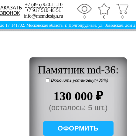
+7 (495) 920-11-10
ЗАКАЗАТЬ
+7 917 510-48-51
ЗВОНОК
info@memdesign.ru
0
0
0
 до 17
141702, Московская область, г. Долгопрудный, ул. Заводская, дом 2
Памятник md-36:
Включить установку(+30%)
130 000 ₽
(осталось: 5 шт.)
ОФОРМИТЬ