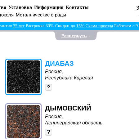
тво
Установка
Информация
Контакты
цоколя
Металлические ограды
рантия
35 лет
Рассрочка 30%
Скидки до
15%
Схема проезда
Работаем с 9
Развернуть
↓
ДИАБАЗ
Россия,
Республика Карелия
?
ДЫМОВСКИЙ
Россия,
Ленинградская область
?