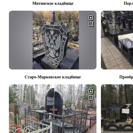
Митинское кладбище
Перл
Старо-Марковское кладбище
Преобр