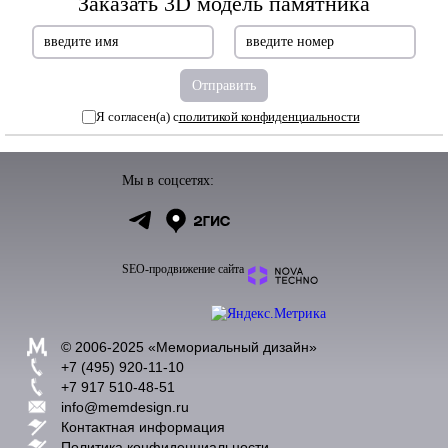
Заказать 3D модель памятника
Я согласен(а) с
политикой конфиденциальности
Мы в соцсетях:
SEO-продвижение сайта
© 2006-2025 «
Мемориальный дизайн
»
+7 (495) 920-11-10
+7 917 510-48-51
info@memdesign.ru
Контактная информация
Политика конфиденциальности