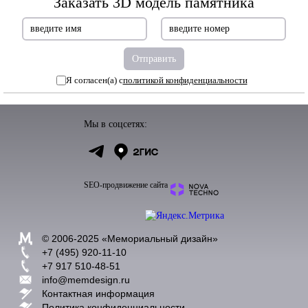
Заказать 3D модель памятника
Я согласен(а) с
политикой конфиденциальности
Мы в соцсетях:
SEO-продвижение сайта
© 2006-2025 «
Мемориальный дизайн
»
+7 (495) 920-11-10
+7 917 510-48-51
info@memdesign.ru
Контактная информация
Политика конфиденциальности