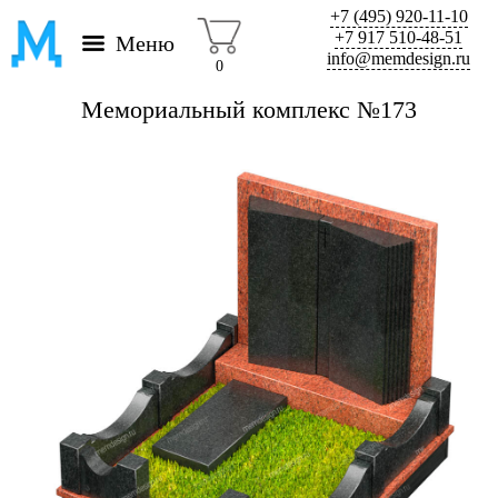
+7 (495) 920-11-10
+7 917 510-48-51
Меню
info@memdesign.ru
0
Мемориальный комплекс №173