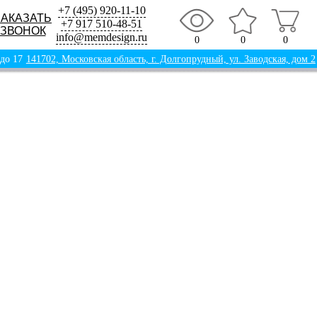
+7 (495) 920-11-10
ЗАКАЗАТЬ
+7 917 510-48-51
ЗВОНОК
info@memdesign.ru
0
0
0
 до 17
141702, Московская область, г. Долгопрудный, ул. Заводская, дом 2