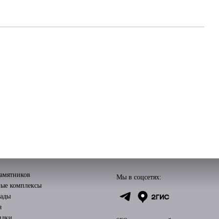
памятников
Мы в соцсетях:
ые комплексы
рады
я
идки