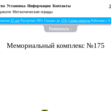
тво
Установка
Информация
Контакты
цоколя
Металлические ограды
рантия
35 лет
Рассрочка 30%
Скидки до
15%
Схема проезда
Работаем с 9
Развернуть
↓
Мемориальный комплекс №175