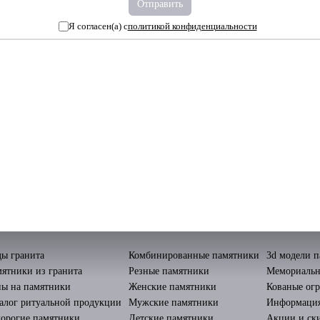
Я согласен(а) с
политикой конфиденциальности
ы гранита
Комбинированные памятники
3d модели 
ятники из гранита
Резные памятники
Мемориальн
ы на памятники
Женские памятники
Кованые ог
алог ритуальной продукции
Мужские памятники
Информаци
орогие памятники
Детские памятники
Акции и ск