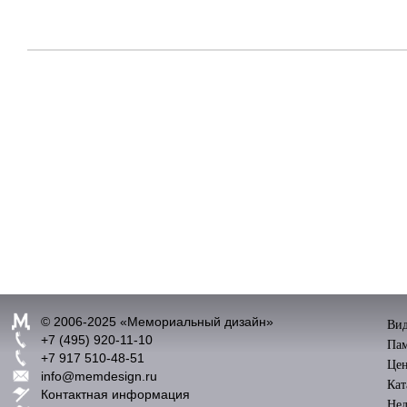
© 2006-2025 «
Мемориальный дизайн
»
Вид
+7 (495) 920-11-10
Пам
+7 917 510-48-51
Цен
info@memdesign.ru
Кат
Контактная информация
Нед