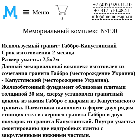
+7 (495) 920-11-10
+7 917 510-48-51
Меню
info@memdesign.ru
0
Мемориальный комплекс №190
Используемый гранит: Габбро-Капустянский
Срок изготовления 2 месяца
Размер участка 2,5х2м
Данный мемориальный комплекс изготовлен из
сочетания гранита Габбро (месторождение Украина)
- Капустянский (месторождение Украина).
Железобетонный фундамент облицован плитами
толщиной 30 мм, сверху установлен гранитный
цоколь из камня Габбро с шарами из Капустянского
гранита. Памятники выполнен в форме двух рядом
стоящих стел из черного гранита Габбро и двух
полуарок из гранита Капустянский. Внутри участка
смонтированы две надгробных плиты с
закругленными нижними частями.