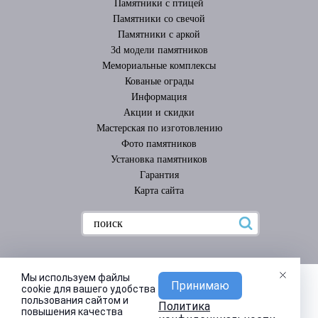
Памятники с птицей
Памятники со свечой
Памятники с аркой
3d модели памятников
Мемориальные комплексы
Кованые ограды
Информация
Акции и скидки
Мастерская по изготовлению
Фото памятников
Установка памятников
Гарантия
Карта сайта
Мы используем файлы
Принимаю
cookie для вашего удобства
пользования сайтом и
Политика
повышения качества