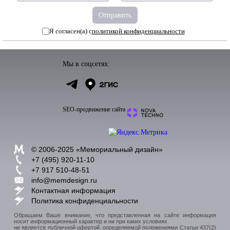
Я согласен(а) с
политикой конфиденциальности
Мы в соцсетях:
SEO-продвижение сайта
© 2006-2025 «
Мемориальный дизайн
»
+7 (495) 920-11-10
+7 917 510-48-51
info@memdesign.ru
Контактная информация
Политика конфиденциальности
Обращаем Ваше внимание, что представленная на сайте информация
носит информационный характер и ни при каких условиях
не является публичной офертой, определяемой положениями Статьи 437(2)