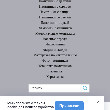
Памятники с цветами
Памятники с сердцем
Памятники с птицей
Памятники со свечой
Памятники с аркой
3d модели памятников
Мемориальные комплексы
Кованые ограды
Информация
Акции и скидки
Мастерская по изготовлению
Фото памятников
Установка памятников
Гарантия
Карта сайта
Мы используем файлы
Принимаю
cookie для вашего удобства