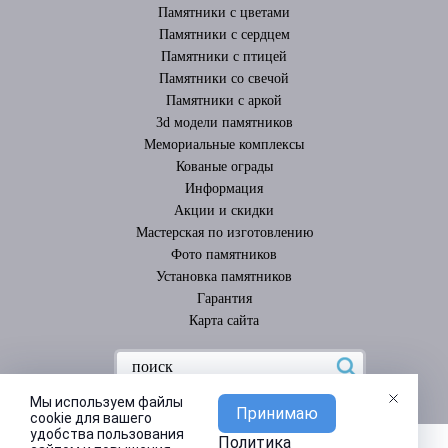
Памятники с цветами
Памятники с сердцем
Памятники с птицей
Памятники со свечой
Памятники с аркой
3d модели памятников
Мемориальные комплексы
Кованые ограды
Информация
Акции и скидки
Мастерская по изготовлению
Фото памятников
Установка памятников
Гарантия
Карта сайта
Мы используем файлы
Принимаю
cookie для вашего
удобства пользования
Политика