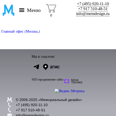
+7 (495) 920-11-10
+7 917 510-48-51
Меню
info@memdesign.ru
0
Главный офис (Москва,)
Мы в соцсетях:
SEO-продвижение сайта
© 2006-2025 «
Мемориальный дизайн
»
+7 (495) 920-11-10
+7 917 510-48-51
info@memdesign.ru