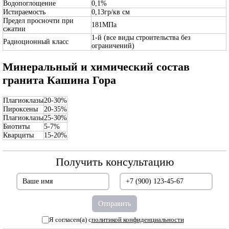
Водопоглощение
0,1%
Истираемость
0,13гр/кв см
Предел просночти при
181МПа
сжатии
1-й (все виды строительства без
Радиоционный класс
ограничений)
Минеральный и химический состав
гранита Кашина Гора
Плагиоклазы
20-30%
Пироксены
20-35%
Плагиоклазы
25-30%
Биотиты
5-7%
Кварциты
15-20%
Получить консультацию
Я согласен(а) с
политикой конфиденциальности