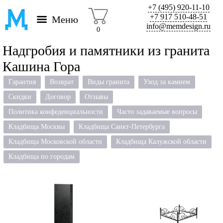
+7 (495) 920-11-10
+7 917 510-48-51
Меню
info@memdesign.ru
0
Надгробия и памятники из гранита
Кашина Гора
Гарантия
Возврат
Виды гранита
Уход за камнем
Скидки
Договор
Отзывы
Политика конфеденциальности
Часто задаваемые вопросы
Кладбища Москвы
Кладбища Санкт-Петербурга
Кладбища Московской области
Кладбища Калужской области
Кладбища по городам