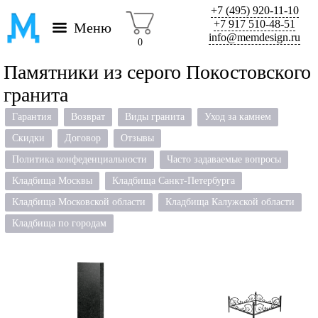
+7 (495) 920-11-10
+7 917 510-48-51
Меню
info@memdesign.ru
0
Памятники из серого Покостовского
гранита
Гарантия
Возврат
Виды гранита
Уход за камнем
Скидки
Договор
Отзывы
Политика конфеденциальности
Часто задаваемые вопросы
Кладбища Москвы
Кладбища Санкт-Петербурга
Кладбища Московской области
Кладбища Калужской области
Кладбища по городам