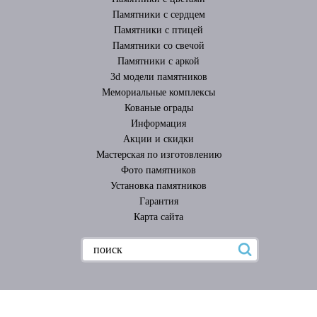
Памятники с сердцем
Памятники с птицей
Памятники со свечой
Памятники с аркой
3d модели памятников
Мемориальные комплексы
Кованые ограды
Информация
Акции и скидки
Мастерская по изготовлению
Фото памятников
Установка памятников
Гарантия
Карта сайта